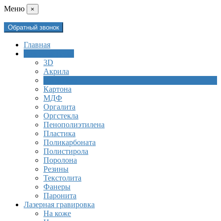
Mеню
×
Обратный звонок
Главная
Лазерная резка
3D
Акрила
По дереву
Картона
МДФ
Оргалита
Оргстекла
Пенополиэтилена
Пластика
Поликарбоната
Полистирола
Поролона
Резины
Текстолита
Фанеры
Паронита
Лазерная гравировка
На коже