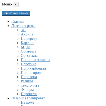
Mеню
×
Обратный звонок
Главная
Лазерная резка
3D
Акрила
По дереву
Картона
МДФ
Оргалита
Оргстекла
Пенополиэтилена
Пластика
Поликарбоната
Полистирола
Поролона
Резины
Текстолита
Фанеры
Паронита
Лазерная гравировка
На коже